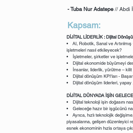
- Tuba Nur Adatepe
// Abdi 
Kapsam:
DİJİTAL LİDERLİK : Dijital Dönü
• AI, Robotik, Sanal ve Artırılmış G
işletmeleri nasıl etkileyecek?
• İşletmeler, şirketler ve işletmeler
• Dijital ekonomide büyümeyi des
• İnsanlar, liderlik, yürütme – kilit
• Dijital dönüşüm KPI'ları - Başarı
• Dijital dönüşüm liderleri, yapay 
DİJİTAL DÜNYADA İŞİN GELEC
• Dijital teknoloji işin doğasını n
• Geleceğe hazır bir işgücünü nası
• Ayrıca, hızlı teknolojik değişim
piyasalarına, gelişen düzenleyici r
esnek ekonominin hızla ortaya çık