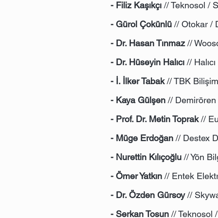
- Filiz Kaşıkçı
// Teknosol /
- Gürol Çokünlü
// Otokar /
- Dr. Hasan Tınmaz
// Wooso
- Dr. Hüseyin Halıcı
// Halıc
- İ. İlker Tabak
// TBK Bilişi
- Kaya Gülşen
// Demirören
- Prof. Dr. Metin Toprak
// Eu
- Müge Erdoğan
// Destex D
- Nurettin Kılıçoğlu
// Yön Bi
- Ömer Yatkın
// Entek Elekt
- Dr. Özden Gürsoy
// Skywa
- Serkan Tosun
// Teknosol