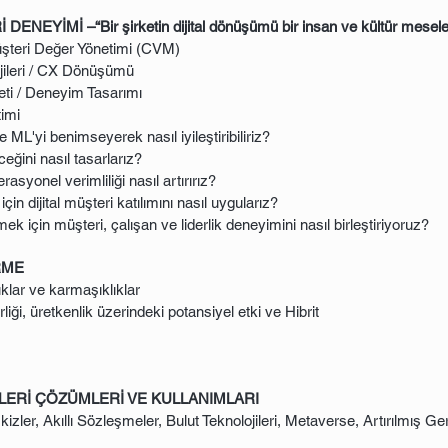
İMİ –“Bir şirketin dijital dönüşümü bir insan ve kültür meselesi
Müşteri Değer Yönetimi (CVM)
ileri / CX Dönüşümü
ti / Deneyim Tasarımı
imi
ML'yi benimseyerek nasıl iyileştiribiliriz?
eğini nasıl tasarlarız?
asyonel verimliliği nasıl artırırız?
in dijital müşteri katılımını nasıl uygularız?
çin müşteri, çalışan ve liderlik deneyimini nasıl birleştiriyoruz?
RME
klar ve karmaşıklıklar
liği, üretkenlik üzerindeki potansiyel etki ve Hibrit
LERİ ÇÖZÜMLERİ VE KULLANIMLARI
izler, Akıllı Sözleşmeler, Bulut Teknolojileri, Metaverse, Artırılmış G