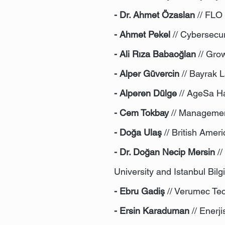
- Dr. Ahmet Özaslan
// FLO 
- Ahmet Pekel
// Cybersecu
- Ali Rıza Babaoğlan
// Grow
- Alper Güvercin
// Bayrak L
- Alperen Dülge
// AgeSa Ha
- Cem Tokbay
// Management
- Doğa Ulaş
// British Ame
- Dr. Doğan Necip Mersin
//
University and Istanbul Bilg
- Ebru Gadiş
// Verumec Te
- Ersin Karaduman
// Enerj