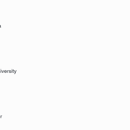
a
iversity
r