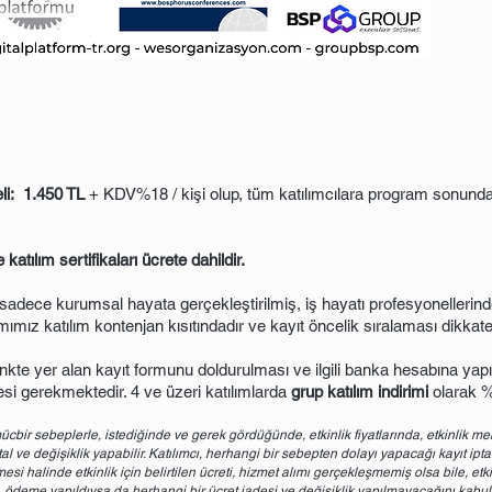
li: 1.450 TL
+ KDV%18 / kişi olup, tüm katılımcılara program sonunda 
katılım sertifikaları ücrete dahildir.
adece kurumsal hayata gerçekleştirilmiş, iş hayatı profesyonellerinde
mız katılım kontenjan kısıtındadır ve kayıt öncelik sıralaması dikkate 
 linkte yer alan kayıt formunu doldurulması ve ilgili banka hesabına ya
si gerekmektedir. 4 ve üzeri katılımlarda
grup katılım indirimi
olarak %
bir sebeplerle, istediğinde ve gerek gördüğünde, etkinlik fiyatlarında, etkinlik mek
tal ve değişiklik yapabilir. Katılımcı, herhangi bir sebepten dolayı yapacağı kayıt iptal
i halinde etkinlik için belirtilen ücreti, hizmet alımı gerçekleşmemiş olsa bile, etki
ödeme yapıldıysa da herhangi bir ücret iadesi ve değişiklik yapılmayacağını kabul e