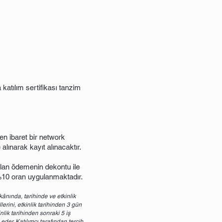
katılım sertifikası tanzim
n ibaret bir network
alınarak kayıt alınacaktır.
pılan ödemenin dekontu ile
10 oran uygulanmaktadır.
ânında, tarihinde ve etkinlik
lerini, etkinlik tarihinden 3 gün
nlik tarihinden sonraki 5 iş
der. Katılımcı tarafından tercih