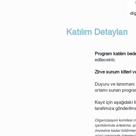
Katılım Detayları
Program katılım bede
edilecektir.
Zirve sunum kitleri ve 
Duyuru ve lansmanı s
ortamı sunan programı
K
ayıt için aşağıdaki
tarafımıza gönderilme
Organizasyon komitesi müc
içeriklerinde erteleme, ip
öncesine kadar bildirmemes
günü içerisinde ödemeyi, 