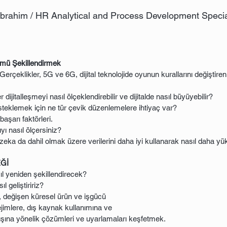
İbrahim / HR Analytical and Process Development Specia
şümü Şekillendirmek
erçeklikler, 5G ve 6G, dijital teknolojide oyunun kurallarını değiştiren
 dijitalleşmeyi nasıl ölçeklendirebilir ve dijitalde nasıl büyüyebilir?
teklemek için ne tür çevik düzenlemelere ihtiyaç var?
 başarı faktörleri.
yı nasıl ölçersiniz?
zeka da dahil olmak üzere verilerini daha iyi kullanarak nasıl daha yük
EĞİ
asıl yeniden şekillendirecek?
l geliştiririz?
e, değişen küresel ürün ve işgücü
ejimlere, dış kaynak kullanımına ve
ışına yönelik çözümleri ve uyarlamaları keşfetmek.