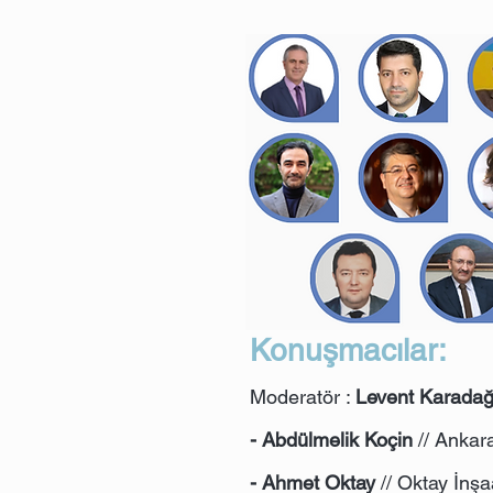
Konuşmacılar:
Moderatör :
Levent Karada
- Abdülmelik Koçin
// Ankar
- Ahmet Oktay
// Oktay İnş