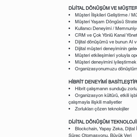
DİJİTAL DÖNÜŞÜM VE MÜŞTERİ DENEY
• Müşteri İlişkileri Geliştirme / 
• Müşteri Yaşam Döngüsü Stratej
• Kullanıcı Deneyimi / Memnuniye
• CRM ve Çok Yönlü Kanal Yönet
• Dijital dönüşümü ve bunun AI ve 
• Dijital müşteri deneyiminin gelec
• Müşteri etkileşimleri yoluyla oper
• Müşteri deneyimini iyileştirmek iç
• Organizasyonumuzu dönüştürmek i
HİBRİT DENEYİMİ BASİTLEŞTİ
• Hibrit çalışmanın sunduğu zorlu
• Organizasyon kültürü, etkili işbir
çalışmayla ilişkili maliyetler
• Zorlukları çözen teknolojiler
DİJİTAL DÖNÜŞÜM TEKNOLOJİ
• Blockchain, Yapay Zeka, Dijtal İk
Süreç Otomasyonu, Büyük Veri