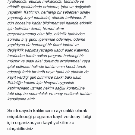
fiyatlarında, etkinlik mekânında, tarihinde ve
etkinlik içeriklerinde erteleme, iptal ve değişiklik
yapabilir. Katılımcı, herhangi bir sebepten dolayı
yapacağı kayıt iptallerini, etkinlik tarihinden 3
gün öncesine kadar bildirmemesi halinde etkinlik
için belirtilen ücreti, hizmet alımı
gerçekleşmemiş olsa bile, etkinlik tarihinden
sonraki 5 iş günü içerisinde ödemeyi, ödeme
yapıldıysa da herhangi bir ücret iadesi ve
değişiklik yapılmayacağını kabul eder. Katılımcı
tarafından tercih edilen program herhangi bir
mücbir ve olası aksi durumda ertelenmesi veya
iptal edilmesi halinde katılımcının kendi tercih
edeceği farklı bir tarih veya farklı bir etkinlik de
kayıt verdiği gün birimince hakkı baki kalır.
Etkinliğe katılım için bireysel uygunluk
katılımcıların uzman hekim sağlık kontrolüne
tabi olup bu sorumluluk ve onay verilerek katılım
kendilerine aittir.
Sınırlı sayıda katılımcının ayrıcalıklı olarak
erişebileceği programa kayıt ve detaylı bilgi
için organizasyon kayıt yetkilimize
ulaşabilirsiniz.