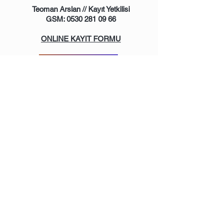
Teoman Arslan // Kayıt Yetkilisi
GSM: 0530 281 09 66
ONLINE KAYIT FORMU
ONLINE FORM
Katılımınızın Fiziki mi yoksa Online katılım
mı olduğunu belirtmenizi rica ederiz.
Katılım için kayıt formumuzu eksiksiz
doldurmanız ve kontenjan dolmadan
tarafımıza göndermeniz gerekmektedir.