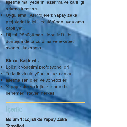
İşletme maliyetlerini azaltma ve karlılığı
artırma fırsatları.
Uygulamalı AI Projeleri: Yapay zeka
projelerini lojistik sektöründe uygulama
kabiliyeti.
Dijital Dönüşümde Liderlik: Dijital
dönüşümde öncü olma ve rekabet
avantajı kazanma.
Kimler Katılmalı:
Lojistik yönetimi profesyonelleri
Tedarik zinciri yönetimi uzmanları
İşletme sahipleri ve yöneticileri
Yapay zeka ve lojistik alanında
ilerlemek isteyen herkes
İçerik:
Bölüm 1: Lojistikte Yapay Zeka
Temelleri