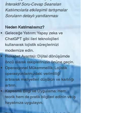
İnteraktif Soru-Cevap Seansları
Katılımcılarla etkileşimli tartışmalar
Soruların detaylı yanıtlanması
Neden Katılmalısınız?
Geleceğe Yatırım: Yapay zeka ve
ChatGPT gibi ileri teknolojileri
kullanarak lojistik süreçlerinizi
modernize edin.
Rekabet Avantajı: Dijital dönüşümde
öncü olarak rakiplerinizin önüne geçin.
Operasyonel Mükemmellik: Lojistik
operasyonlarınızdaki verimliliği
artırarak maliyetleri düşürün ve karlılığı
artırın.
Kapsamlı Bilgi ve Uygulama: Hem
teorik hem de pratik bilgileri edinin ve iş
hayatınıza uygulayın.