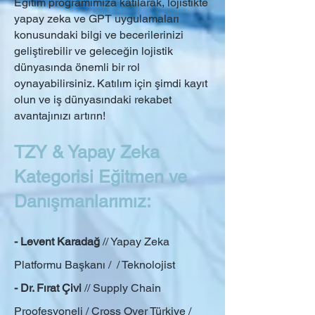
Eğitim programımıza katılarak, lojistikte
yapay zeka ve GPT uygulamaları
konusundaki bilgi ve becerilerinizi
geliştirebilir ve geleceğin lojistik
dünyasında önemli bir rol
oynayabilirsiniz. Katılım için şimdi kayıt
olun ve iş dünyasındaki rekabet
avantajınızı artırın!
TZY & Yapay Zeka
Kategorisi Eğitmen ve
Danışmanlarımız:
- Levent Karadağ
// Yapay Zeka
Platformu Başkanı / / Teknolojist
- Dr. Fırat Çivi
// Supply Chain
Proofesyoneli / Cross Over Türkiye /